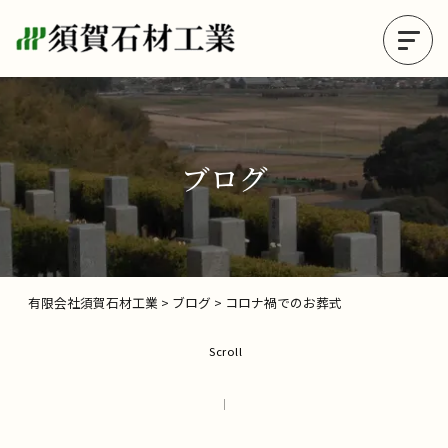
ブログ
有限会社須賀石材工業
>
ブログ
>
コロナ禍でのお葬式
Scroll