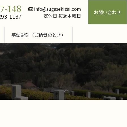
17-148
info@sugasekizai.com
お問い合わせ
293-1137
定休日 毎週木曜日
墓誌彫刻（ご納骨のとき）